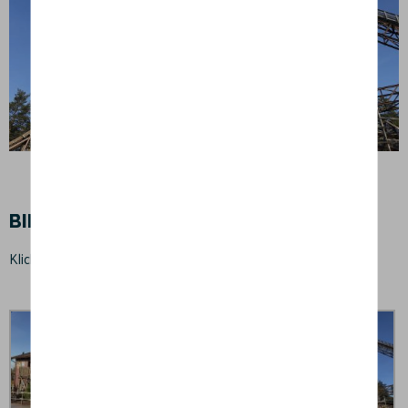
BILDER FRÅN DJURPARKEN
Klicka på bilderna för att se dem i större format.